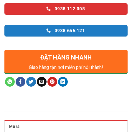
0938.112.008
0938.656.121
ĐẶT HÀNG NHANH
Giao hàng tận nơi miễn phí nội thành!
Mô tả