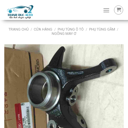
Skip
to
content
TRANG CHỦ
/
CỬA HÀNG
/
PHỤ TÙNG Ô TÔ
/
PHỤ TÙNG GẦM
/
NGÕNG MAY Ơ