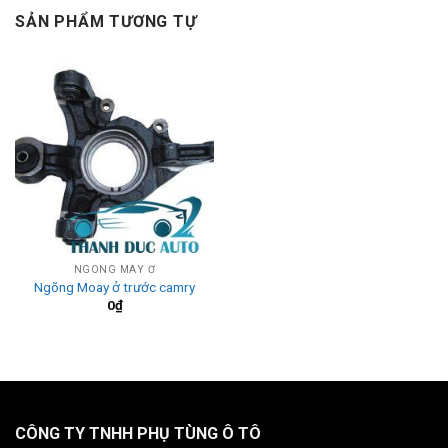
SẢN PHẨM TƯƠNG TỰ
NGÕNG MAY Ơ
Ngõng Moay ở trước camry
0
₫
CÔNG TY TNHH PHỤ TÙNG Ô TÔ