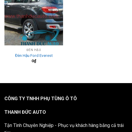
ĐÈN HẬU
Đèn Hậu Ford Everest
0
₫
CÔNG TY TNHH PHỤ TÙNG Ô TÔ
THANH ĐỨC AUTO
Tận Tình Chuyên Nghiệp - Phục vụ khách hàng bằng cả trái