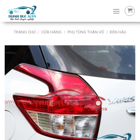
Skip
to
content
TRANG CHỦ
/
CỬA HÀNG
/
PHỤ TÙNG THÂN VỎ
/
ĐÈN HẬU